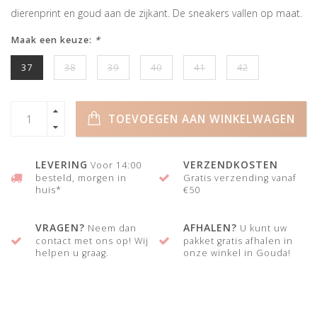
dierenprint en goud aan de zijkant. De sneakers vallen op maat.
Maak een keuze:
*
37
38
39
40
41
42
TOEVOEGEN AAN WINKELWAGEN
LEVERING
VERZENDKOSTEN
Voor 14:00
besteld, morgen in
Gratis verzending vanaf
huis*
€50
VRAGEN?
AFHALEN?
Neem dan
U kunt uw
contact met ons op! Wij
pakket gratis afhalen in
helpen u graag.
onze winkel in Gouda!