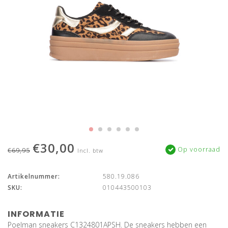
€30,00
Op voorraad
€69,95
Incl. btw
Artikelnummer:
580.19.086
SKU:
010443500103
INFORMATIE
Poelman sneakers C1324801APSH. De sneakers hebben een