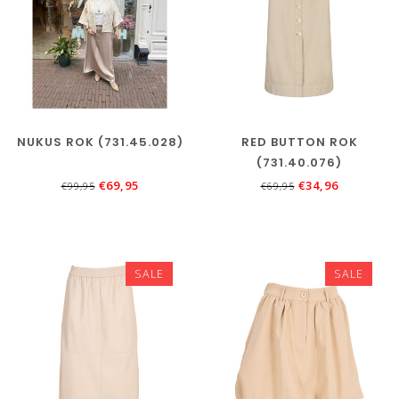
NUKUS ROK (731.45.028)
RED BUTTON ROK
(731.40.076)
€69,95
€34,96
€99,95
€69,95
SALE
SALE