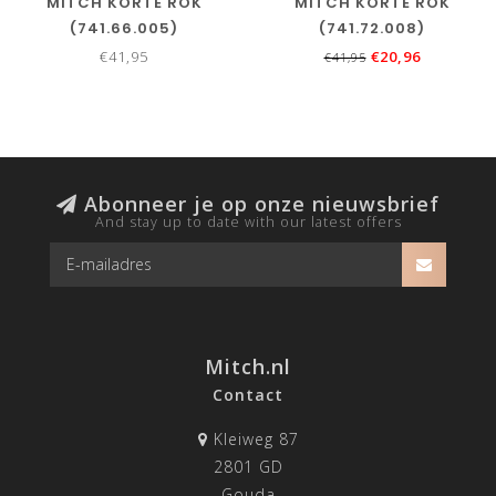
MITCH KORTE ROK
MITCH KORTE ROK
(741.66.005)
(741.72.008)
€41,95
€20,96
€41,95
Abonneer je op onze nieuwsbrief
And stay up to date with our latest offers
Mitch.nl
Contact
Kleiweg 87
2801 GD
Gouda