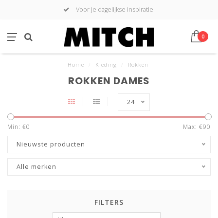
Voor je dagelijkse inspiratie!
0
Home
/
Kleding
/
Rokken
ROKKEN DAMES
24
Min: €
0
Max: €
90
Nieuwste producten
Alle merken
FILTERS