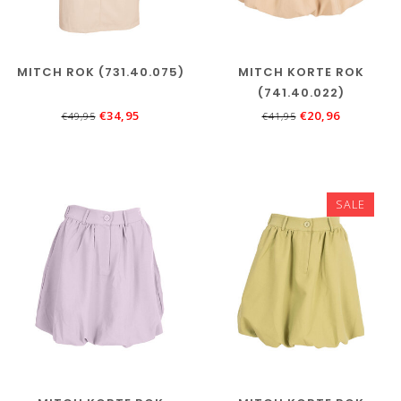
MITCH ROK (731.40.075)
MITCH KORTE ROK
(741.40.022)
€34,95
€20,96
€49,95
€41,95
SALE