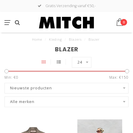
Gratis Verzending vanaf €50,-
0
Home
/
Kleding
/
Blazers
/
Blazer
BLAZER
24
Min: €
0
Max: €
150
Nieuwste producten
Alle merken