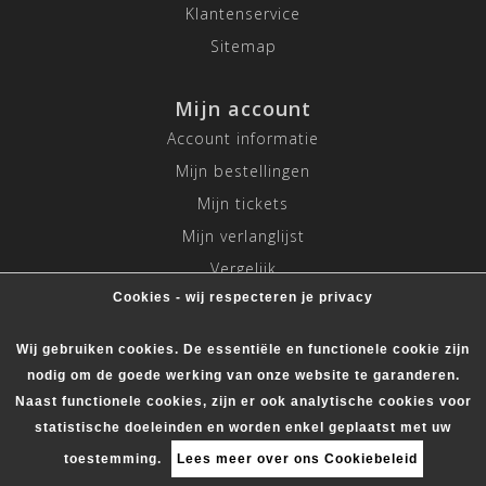
Klantenservice
Sitemap
Mijn account
Account informatie
Mijn bestellingen
Mijn tickets
Mijn verlanglijst
Vergelijk
Cookies - wij respecteren je privacy
Alle producten
Wij gebruiken cookies. De essentiële en functionele cookie zijn
nodig om de goede werking van onze website te garanderen.
Naast functionele cookies, zijn er ook analytische cookies voor
statistische doeleinden en worden enkel geplaatst met uw
© Copyright 2026 Mitch.nl - Powered by
Lightspeed
- Theme
by
Dyvelopment
toestemming.
Lees meer over ons Cookiebeleid