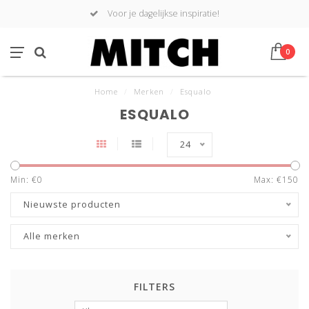
Voor je dagelijkse inspiratie!
0
Home
/
Merken
/
Esqualo
ESQUALO
24
Min: €
0
Max: €
150
Nieuwste producten
Alle merken
FILTERS