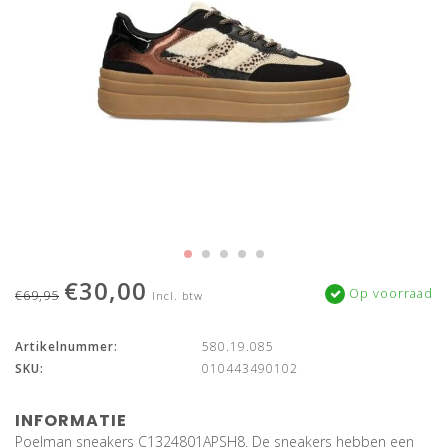
€30,00
Op voorraad
€69,95
Incl. btw
Artikelnummer:
580.19.085
SKU:
010443490102
INFORMATIE
Poelman sneakers C1324801APSH8. De sneakers hebben een