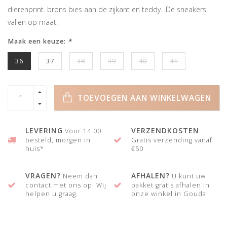
dierenprint. brons bies aan de zijkant en teddy.. De sneakers
vallen op maat.
Maak een keuze:
*
36
37
38
39
40
41
TOEVOEGEN AAN WINKELWAGEN
LEVERING
VERZENDKOSTEN
Voor 14:00
besteld, morgen in
Gratis verzending vanaf
huis*
€50
VRAGEN?
AFHALEN?
Neem dan
U kunt uw
contact met ons op! Wij
pakket gratis afhalen in
helpen u graag.
onze winkel in Gouda!