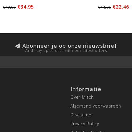
€34,95
€22,46
€49,95
€44,95
Abonneer je op onze nieuwsbrief
And stay up to date with our latest offers
Informatie
Over Mitch
Algemene voorwaarden
Disclaimer
Privacy Policy