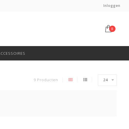
Voor 14:00 besteld, morgen in huis*
Inloggen
0
ACCESSOIRES
9 Producten
24