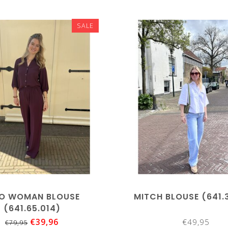
SALE
O WOMAN BLOUSE
MITCH BLOUSE (641.
(641.65.014)
€39,96
€49,95
€79,95