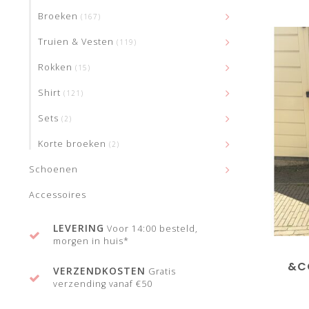
Broeken
(167)
Truien & Vesten
(119)
Rokken
(15)
Shirt
(121)
Sets
(2)
Korte broeken
(2)
Schoenen
Accessoires
LEVERING
Voor 14:00 besteld,
morgen in huis*
&C
VERZENDKOSTEN
Gratis
verzending vanaf €50