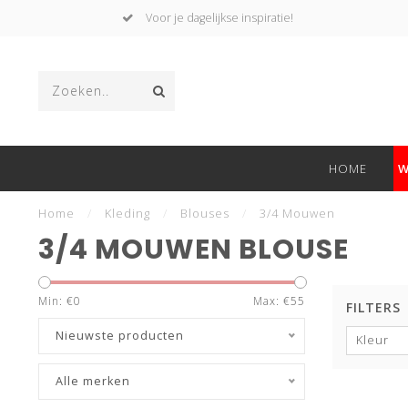
Voor je dagelijkse inspiratie!
HOME
W
Home
/
Kleding
/
Blouses
/
3/4 Mouwen
3/4 MOUWEN BLOUSE
Min: €
0
Max: €
55
FILTERS
Nieuwste producten
Kleur
Alle merken