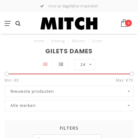
Voor je dagelijkse inspiratie!
0
Home
/
Kleding
/
Blazers
/
Gilets
GILETS DAMES
24
Min: €
0
Max: €
70
Nieuwste producten
Alle merken
FILTERS