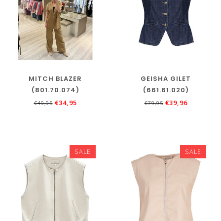
MITCH BLAZER
GEISHA GILET
(801.70.074)
(661.61.020)
€34,95
€39,96
€49,95
€79,95
SALE
SALE