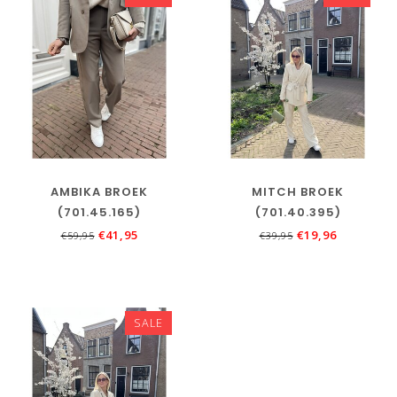
AMBIKA BROEK
MITCH BROEK
(701.45.165)
(701.40.395)
€41,95
€19,96
€59,95
€39,95
SALE