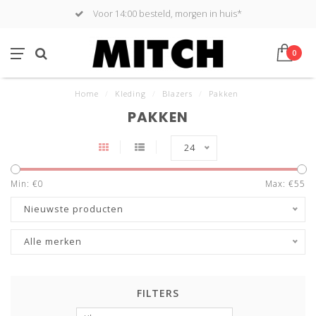
Voor 14:00 besteld, morgen in huis*
0
Home
/
Kleding
/
Blazers
/
Pakken
PAKKEN
24
Min: €
0
Max: €
55
Nieuwste producten
Alle merken
FILTERS