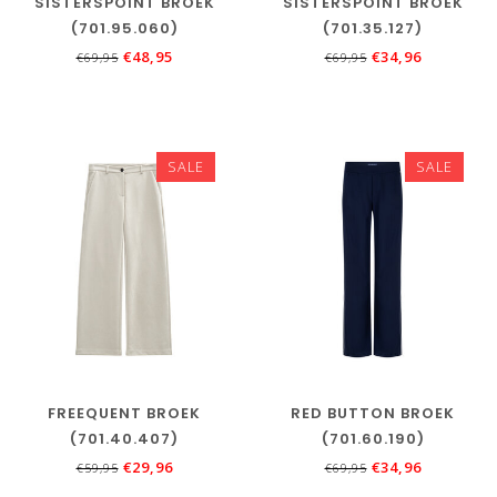
SISTERSPOINT BROEK
SISTERSPOINT BROEK
(701.95.060)
(701.35.127)
€48,95
€34,96
€69,95
€69,95
SALE
SALE
FREEQUENT BROEK
RED BUTTON BROEK
(701.40.407)
(701.60.190)
€29,96
€34,96
€59,95
€69,95