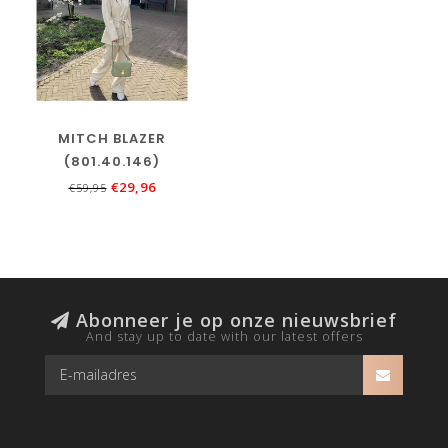
MITCH BLAZER
(801.40.146)
€29,96
€59,95
Abonneer je op onze nieuwsbrief
And stay up to date with our latest offers