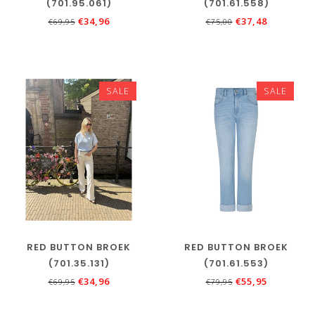
(701.95.061)
(701.61.558)
€34,96
€37,48
€69,95
€75,00
SALE
SALE
RED BUTTON BROEK
RED BUTTON BROEK
(701.35.131)
(701.61.553)
€34,96
€55,95
€69,95
€79,95