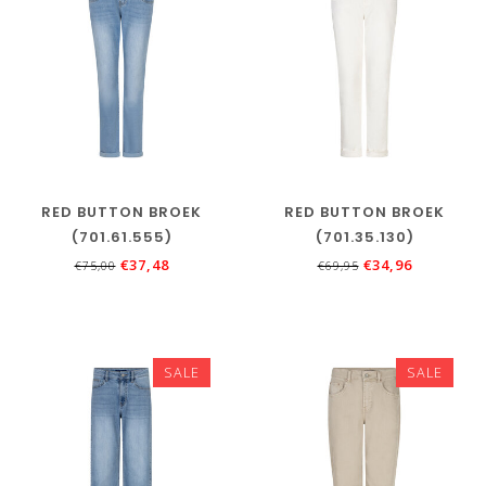
RED BUTTON BROEK
RED BUTTON BROEK
(701.61.555)
(701.35.130)
€37,48
€34,96
€75,00
€69,95
SALE
SALE