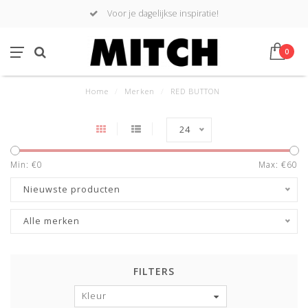
Voor je dagelijkse inspiratie!
0
Home
/
Merken
/
RED BUTTON
24
Min: €
0
Max: €
60
Nieuwste producten
Alle merken
FILTERS
Kleur