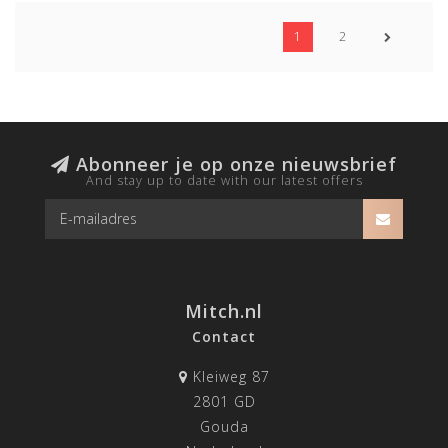
1
2
Abonneer je op onze nieuwsbrief
And stay up to date with our latest offers
Mitch.nl
Contact
Kleiweg 87
2801 GD
Gouda