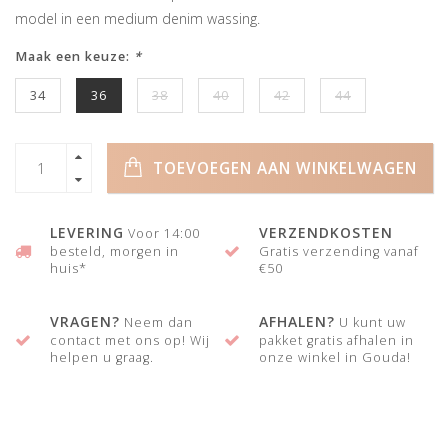
model in een medium denim wassing.
Maak een keuze:
*
34
36
38
40
42
44
TOEVOEGEN AAN WINKELWAGEN
LEVERING
VERZENDKOSTEN
Voor 14:00
besteld, morgen in
Gratis verzending vanaf
huis*
€50
VRAGEN?
AFHALEN?
Neem dan
U kunt uw
contact met ons op! Wij
pakket gratis afhalen in
helpen u graag.
onze winkel in Gouda!