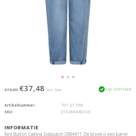
€37,48
Op voorraad
€75,00
Incl. btw
Artikelnummer:
701.61.558
SKU:
010459640106
INFORMATIE
Red Button Caitlina Sidepatch SRB4911. De broek is een barrel