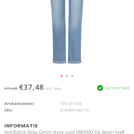
€37,48
Op voorraad
€75,00
Incl. btw
Artikelnummer:
701.61.555
SKU:
010459140110
INFORMATIE
Red Button Relax Denim stone used SRB4900. De denim heeft