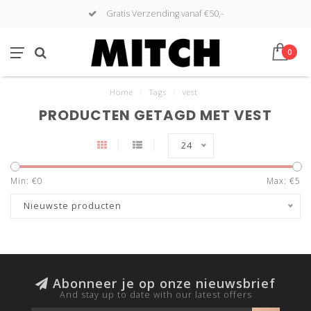
Gratis Verzending vanaf €50,-
0
Home
/
Tags
/
vest
PRODUCTEN GETAGD MET VEST
24
Min: €
0
Max: €
5
Nieuwste producten
Abonneer je op onze nieuwsbrief
And stay up to date with our latest offers