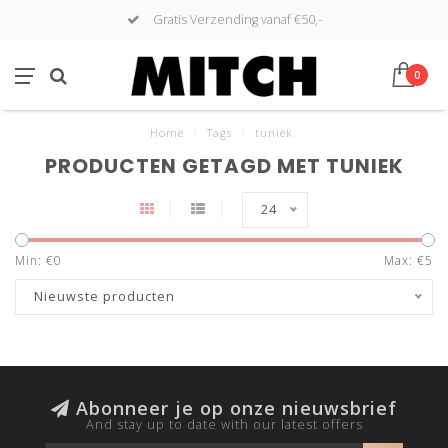
Gratis Verzending vanaf €50,-
0
Home
/
Tags
/
tuniek
PRODUCTEN GETAGD MET TUNIEK
24
Min: €
0
Max: €
5
Nieuwste producten
Abonneer je op onze nieuwsbrief
And stay up to date with our latest offers