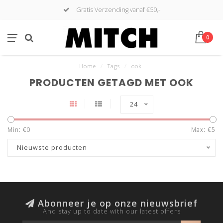
Gratis Verzending vanaf €50,-
0
Home
/
Tags
/
ook
PRODUCTEN GETAGD MET OOK
24
Min: €
0
Max: €
5
Nieuwste producten
Abonneer je op onze nieuwsbrief
And stay up to date with our latest offers