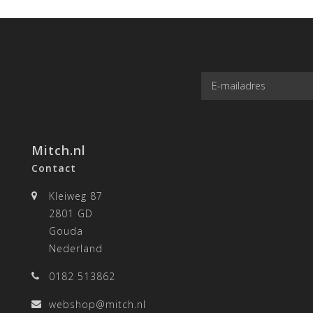
Mitch.nl
Contact
Kleiweg 87
2801 GD
Gouda
Nederland
0182 513862
webshop@mitch.nl