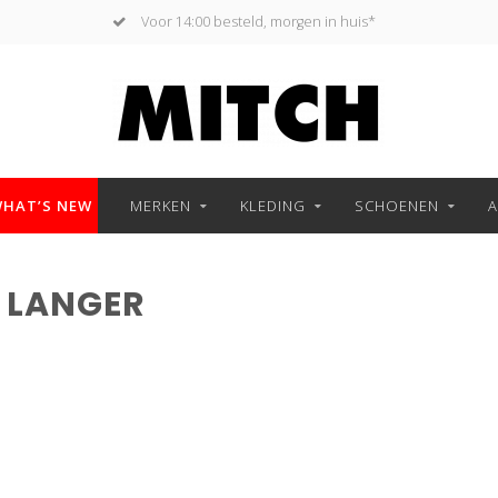
Voor 14:00 besteld, morgen in huis*
HAT’S NEW
MERKEN
KLEDING
SCHOENEN
A
 LANGER