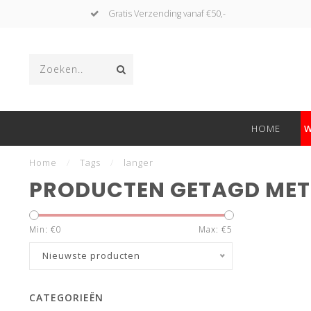
Gratis Verzending vanaf €50,-
HOME
W
Home
/
Tags
/
langer
PRODUCTEN GETAGD MET
Min: €
0
Max: €
5
Nieuwste producten
CATEGORIEËN