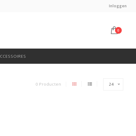
Haal af in onze winkel in Gouda!
Inloggen
0
CCESSOIRES
0 Producten
24