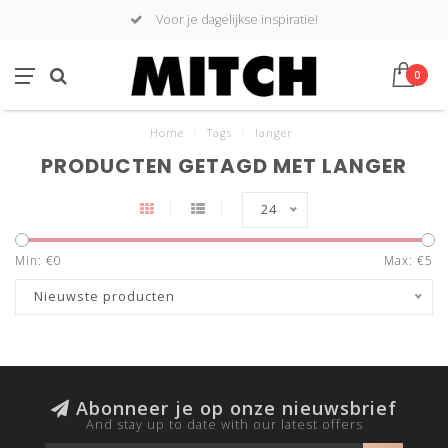
Voor je dagelijkse inspiratie!
0
Home
/
Tags
/
langer
PRODUCTEN GETAGD MET LANGER
24
Min: €
0
Max: €
5
Nieuwste producten
Abonneer je op onze nieuwsbrief
And stay up to date with our latest offers