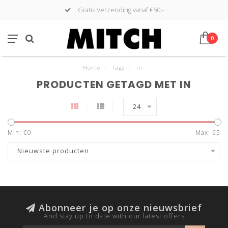
Gratis Verzending vanaf €50,-
0
Home
/
Tags
/
in
PRODUCTEN GETAGD MET IN
24
Min: €
0
Max: €
5
Nieuwste producten
Abonneer je op onze nieuwsbrief
And stay up to date with our latest offers