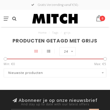
Gratis Verzending vanaf €50,-
0
Home
/
Tags
/
grijs
PRODUCTEN GETAGD MET GRIJS
24
Min: €
0
Max: €
5
Nieuwste producten
Abonneer je op onze nieuwsbrief
And stay up to date with our latest offers