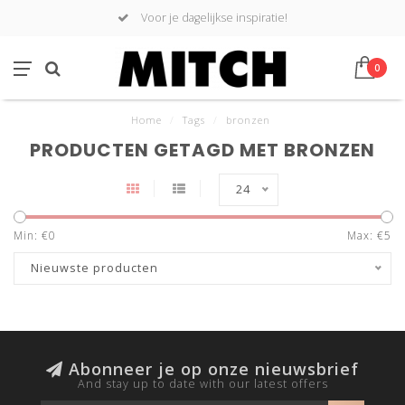
Voor je dagelijkse inspiratie!
0
Home
/
Tags
/
bronzen
PRODUCTEN GETAGD MET BRONZEN
24
Min: €
0
Max: €
5
Nieuwste producten
Abonneer je op onze nieuwsbrief
And stay up to date with our latest offers