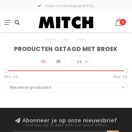
Gratis Verzending vanaf €50,-
0
Home
/
Tags
/
broek
PRODUCTEN GETAGD MET BROEK
24
Min: €
0
Max: €
5
Nieuwste producten
Abonneer je op onze nieuwsbrief
And stay up to date with our latest offers