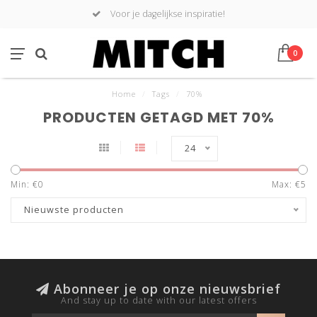
Voor je dagelijkse inspiratie!
0
Home
/
Tags
/
70%
PRODUCTEN GETAGD MET 70%
24
Min: €
0
Max: €
5
Nieuwste producten
Abonneer je op onze nieuwsbrief
And stay up to date with our latest offers