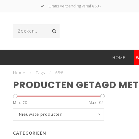
Gratis Verzending vanaf €50,-
HOME
W
Home
/
Tags
/
65%
PRODUCTEN GETAGD MET
Min: €
0
Max: €
5
Nieuwste producten
CATEGORIEËN