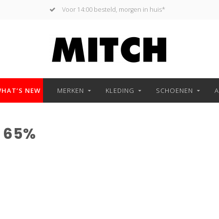
Voor 14:00 besteld, morgen in huis*
HAT’S NEW
MERKEN
KLEDING
SCHOENEN
A
 65%