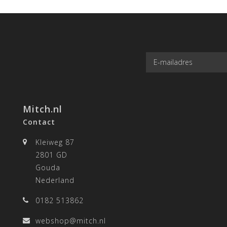
Mitch.nl
Contact
Kleiweg 87
2801 GD
Gouda
Nederland
0182 513862
webshop@mitch.nl