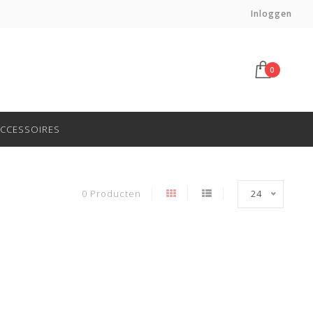
Haal af in onze winkel in Gouda!
Inloggen
0
CCESSOIRES
0 Producten
24