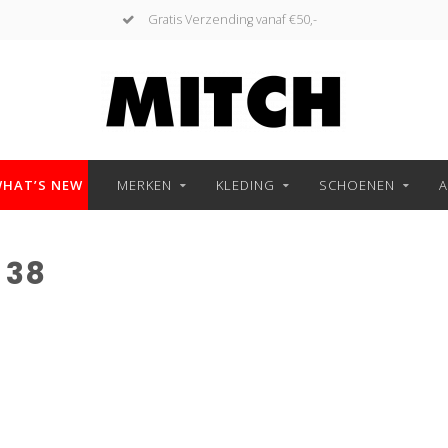
Gratis Verzending vanaf €50,-
HAT’S NEW
MERKEN
KLEDING
SCHOENEN
A
 38