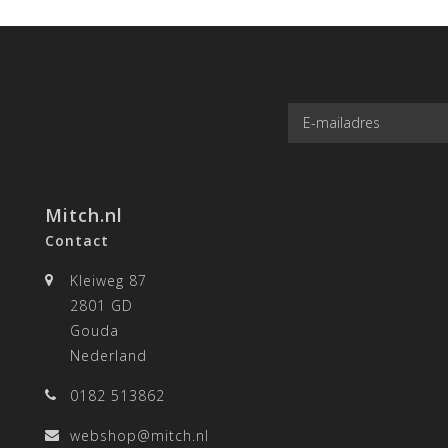
Mitch.nl
Contact
Kleiweg 87
2801 GD
Gouda
Nederland
0182 513862
webshop@mitch.nl