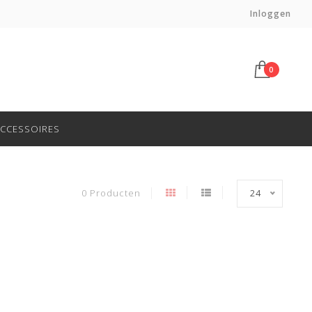
Voor 14:00 besteld, morgen in huis*
Inloggen
0
CCESSOIRES
0 Producten
24