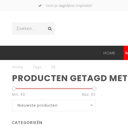
Voor je dagelijkse inspiratie!
HOME
W
Home
/
Tags
/
38
PRODUCTEN GETAGD MET
Min: €
0
Max: €
5
Nieuwste producten
CATEGORIEËN