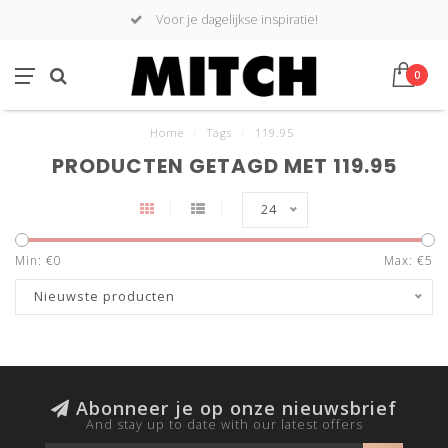
Voor je dagelijkse inspiratie!
0
Home
/
Tags
/
119.95
PRODUCTEN GETAGD MET 119.95
24
Min: €
0
Max: €
5
Nieuwste producten
Abonneer je op onze nieuwsbrief
And stay up to date with our latest offers