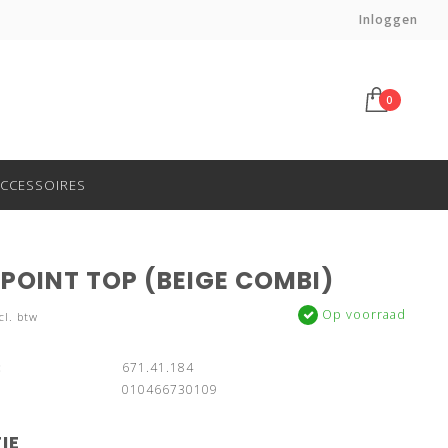
Haal af in onze winkel in Gouda!
Inloggen
0
CCESSOIRES
POINT TOP (BEIGE COMBI)
Op voorraad
cl. btw
:
671.41.184
010466730109
IE