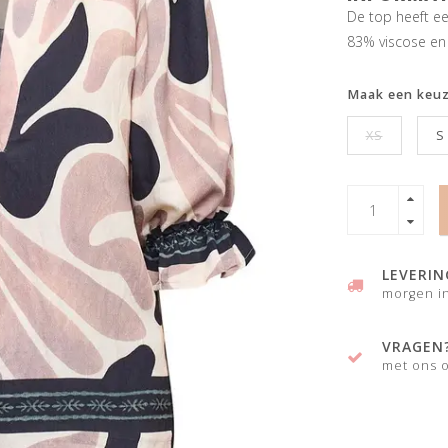
De top heeft ee
83% viscose en
Maak een keu
XS
S
LEVERIN
morgen in
VRAGEN
met ons o