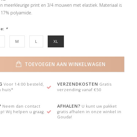
n meerkleurige print en 3/4 mouwen met elastiek. Materiaal is
 17% polyamide.
ze:
*
M
L
XL
TOEVOEGEN AAN WINKELWAGEN
G
VERZENDKOSTEN
Voor 14:00 besteld,
Gratis
 huis*
verzending vanaf €50
?
AFHALEN?
Neem dan contact
U kunt uw pakket
p! Wij helpen u graag.
gratis afhalen in onze winkel in
Gouda!