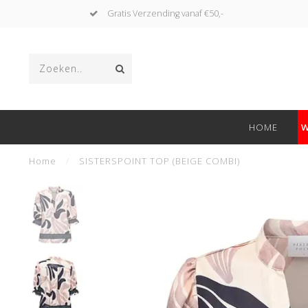
Gratis Verzending vanaf €50,-
HOME
W
Home
/
SISTERSPOINT TOP (BEIGE COMBI)