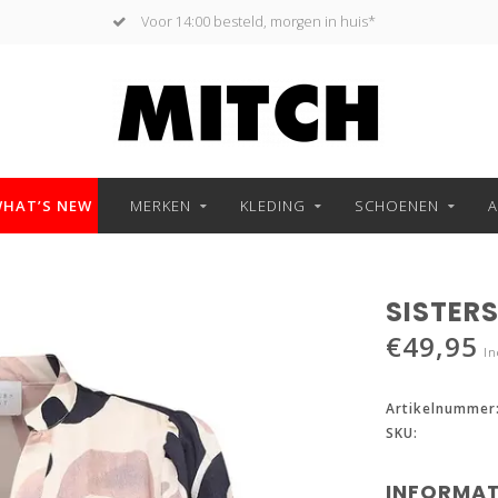
Voor 14:00 besteld, morgen in huis*
HAT’S NEW
MERKEN
KLEDING
SCHOENEN
A
SISTERS
€49,95
In
Artikelnummer
SKU:
INFORMAT