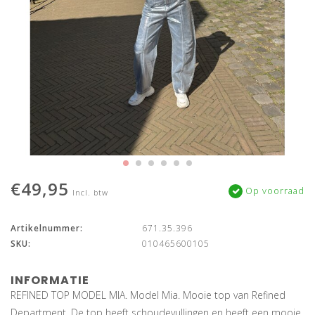
€49,95
Op voorraad
Incl. btw
Artikelnummer:
671.35.396
SKU:
010465600105
INFORMATIE
REFINED TOP MODEL MIA. Model Mia. Mooie top van Refined
Department. De top heeft schoudevullingen en heeft een mooie