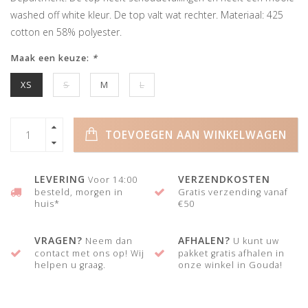
washed off white kleur. De top valt wat rechter. Materiaal: 425
cotton en 58% polyester.
Maak een keuze:
*
XS
S
M
L
TOEVOEGEN AAN WINKELWAGEN
LEVERING
VERZENDKOSTEN
Voor 14:00
besteld, morgen in
Gratis verzending vanaf
huis*
€50
VRAGEN?
AFHALEN?
Neem dan
U kunt uw
contact met ons op! Wij
pakket gratis afhalen in
helpen u graag.
onze winkel in Gouda!