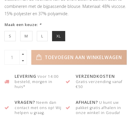
combineren met de bijpassende blouse. Materiaal: 48% viscose.
15% polyester en 37% polyamide.
Maak een keuze:
*
S
M
L
XL
TOEVOEGEN AAN WINKELWAGEN
LEVERING
VERZENDKOSTEN
Voor 14:00
besteld, morgen in
Gratis verzending vanaf
huis*
€50
VRAGEN?
AFHALEN?
Neem dan
U kunt uw
contact met ons op! Wij
pakket gratis afhalen in
helpen u graag.
onze winkel in Gouda!