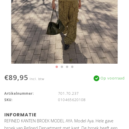
€89,95
Op voorraad
Incl. btw
Artikelnummer:
701.70.237
SKU:
010465620108
INFORMATIE
REFINED KANTEN BROEK MODEL AYA. Model Aya. Hele gave
broek van Refined Department met kant. De broek heeft een