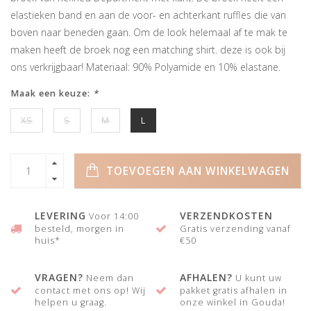
elastieken band en aan de voor- en achterkant ruffles die van
boven naar beneden gaan. Om de look helemaal af te mak te
maken heeft de broek nog een matching shirt. deze is ook bij
ons verkrijgbaar! Materiaal: 90% Polyamide en 10% elastane.
Maak een keuze:
*
XS
S
M
L
TOEVOEGEN AAN WINKELWAGEN
LEVERING
VERZENDKOSTEN
Voor 14:00
besteld, morgen in
Gratis verzending vanaf
huis*
€50
VRAGEN?
AFHALEN?
Neem dan
U kunt uw
contact met ons op! Wij
pakket gratis afhalen in
helpen u graag.
onze winkel in Gouda!