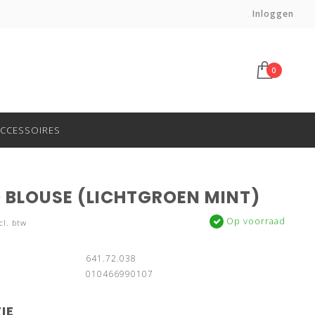
Haal af in onze winkel in Gouda!
Inloggen
0
CCESSOIRES
D BLOUSE (LICHTGROEN MINT)
Op voorraad
cl. btw
:
641.72.038
010466990107
IE