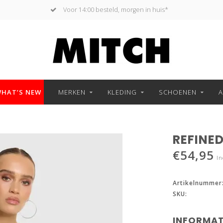
Voor 14:00 besteld, morgen in huis*
HAT’S NEW
MERKEN
KLEDING
SCHOENEN
A
REFINE
€54,95
In
Artikelnummer
SKU:
INFORMAT