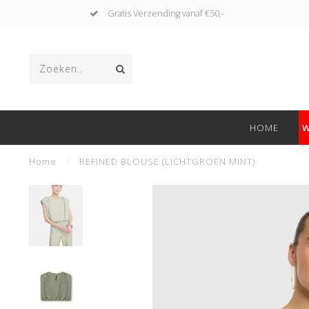
Gratis Verzending vanaf €50,-
HOME
W
Home
/
REFINED BLOUSE (LICHTGROEN MINT)