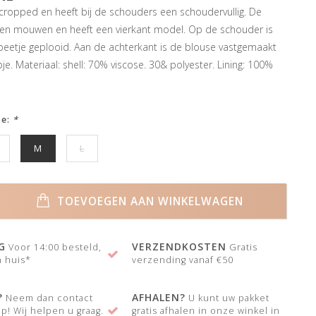
cropped en heeft bij de schouders een schoudervullig. De
een mouwen en heeft een vierkant model. Op de schouder is
eetje geplooid. Aan de achterkant is de blouse vastgemaakt
. Materiaal: shell: 70% viscose. 30& polyester. Lining: 100%
ze:
*
M
L
TOEVOEGEN AAN WINKELWAGEN
G
VERZENDKOSTEN
Voor 14:00 besteld,
Gratis
 huis*
verzending vanaf €50
?
AFHALEN?
Neem dan contact
U kunt uw pakket
p! Wij helpen u graag.
gratis afhalen in onze winkel in