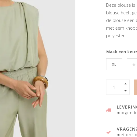
Deze blouse is 
blouse heeft g
de blouse een b
met eem knoopje
polyester.
Maak een keu
XL
S
LEVERIN
morgen in
VRAGEN
met ons o