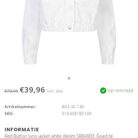
€39,96
Op voorraad
€79,95
Incl. btw
Artikelnummer:
803.30.130
SKU:
010458180109
INFORMATIE
Red Button Juno jacket white denim SRB4903. Goed te