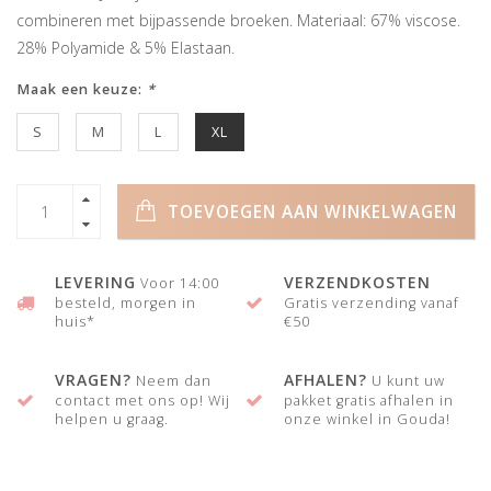
combineren met bijpassende broeken. Materiaal: 67% viscose.
28% Polyamide & 5% Elastaan.
Maak een keuze:
*
S
M
L
XL
TOEVOEGEN AAN WINKELWAGEN
LEVERING
VERZENDKOSTEN
Voor 14:00
besteld, morgen in
Gratis verzending vanaf
huis*
€50
VRAGEN?
AFHALEN?
Neem dan
U kunt uw
contact met ons op! Wij
pakket gratis afhalen in
helpen u graag.
onze winkel in Gouda!