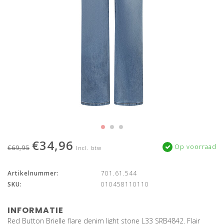
€34,96
Op voorraad
€69,95
Incl. btw
Artikelnummer:
701.61.544
SKU:
010458110110
INFORMATIE
Red Button Brielle flare denim light stone L33 SRB4842. Flair