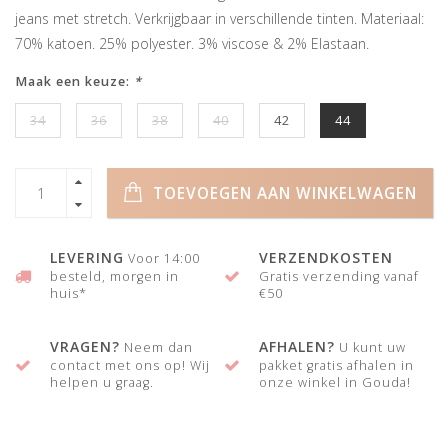
jeans met stretch. Verkrijgbaar in verschillende tinten. Materiaal:
70% katoen. 25% polyester. 3% viscose & 2% Elastaan.
Maak een keuze:
*
34
36
38
40
42
44
TOEVOEGEN AAN WINKELWAGEN
LEVERING
VERZENDKOSTEN
Voor 14:00
besteld, morgen in
Gratis verzending vanaf
huis*
€50
VRAGEN?
AFHALEN?
Neem dan
U kunt uw
contact met ons op! Wij
pakket gratis afhalen in
helpen u graag.
onze winkel in Gouda!