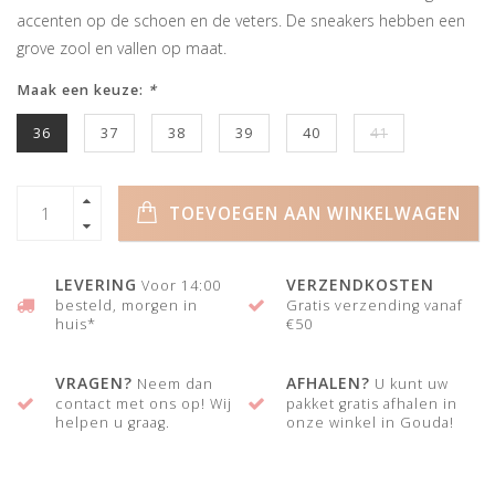
accenten op de schoen en de veters. De sneakers hebben een
grove zool en vallen op maat.
Maak een keuze:
*
36
37
38
39
40
41
TOEVOEGEN AAN WINKELWAGEN
LEVERING
VERZENDKOSTEN
Voor 14:00
besteld, morgen in
Gratis verzending vanaf
huis*
€50
VRAGEN?
AFHALEN?
Neem dan
U kunt uw
contact met ons op! Wij
pakket gratis afhalen in
helpen u graag.
onze winkel in Gouda!