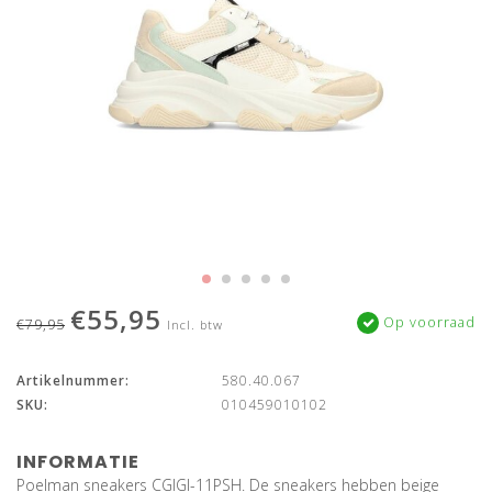
€55,95
Op voorraad
€79,95
Incl. btw
Artikelnummer:
580.40.067
SKU:
010459010102
INFORMATIE
Poelman sneakers CGIGI-11PSH. De sneakers hebben beige