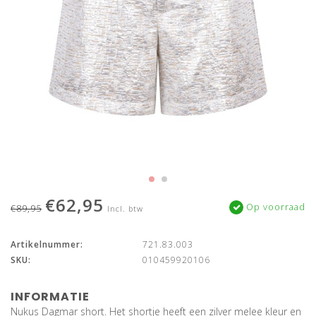
€62,95
Op voorraad
€89,95
Incl. btw
Artikelnummer:
721.83.003
SKU:
010459920106
INFORMATIE
Nukus Dagmar short. Het shortje heeft een zilver melee kleur en