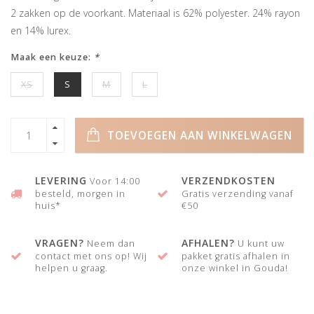
2 zakken op de voorkant. Materiaal is 62% polyester. 24% rayon
en 14% lurex.
Maak een keuze:
*
XS
S
M
L
TOEVOEGEN AAN WINKELWAGEN
LEVERING
VERZENDKOSTEN
Voor 14:00
besteld, morgen in
Gratis verzending vanaf
huis*
€50
VRAGEN?
AFHALEN?
Neem dan
U kunt uw
contact met ons op! Wij
pakket gratis afhalen in
helpen u graag.
onze winkel in Gouda!