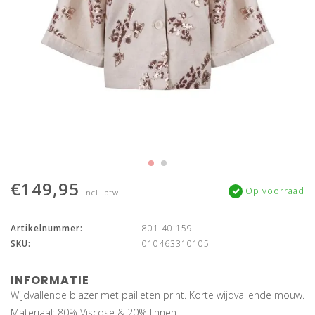
€149,95
Op voorraad
Incl. btw
Artikelnummer:
801.40.159
SKU:
010463310105
INFORMATIE
Wijdvallende blazer met pailleten print. Korte wijdvallende mouw.
Materiaal: 80% Viscose & 20% linnen.