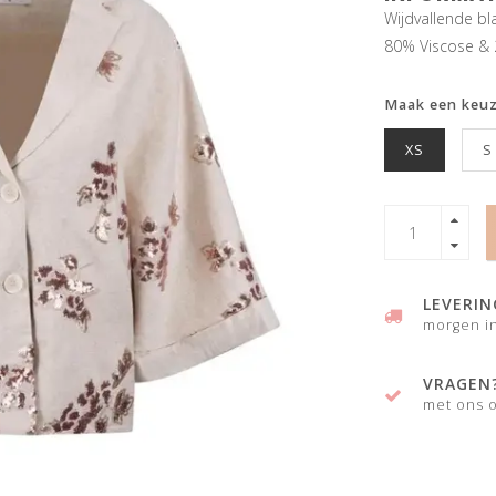
Wijdvallende bl
80% Viscose & 
Maak een keu
XS
S
LEVERIN
morgen in
VRAGEN
met ons o