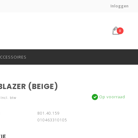
Voor 14:00 besteld, morgen in huis*
Inloggen
0
CCESSOIRES
LAZER (BEIGE)
Op voorraad
Incl. btw
:
801.40.159
010463310105
IE