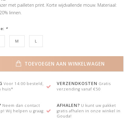
azer met pailleten print. Korte wijdvallende mouw. Materiaal:
20% linnen.
ze:
*
M
L
TOEVOEGEN AAN WINKELWAGEN
G
VERZENDKOSTEN
Voor 14:00 besteld,
Gratis
 huis*
verzending vanaf €50
?
AFHALEN?
Neem dan contact
U kunt uw pakket
p! Wij helpen u graag.
gratis afhalen in onze winkel in
Gouda!