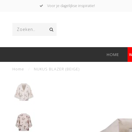
Voor je dagelijkse inspiratie!
HOME
W
Home
/
NUKUS BLAZER (BEIGE)