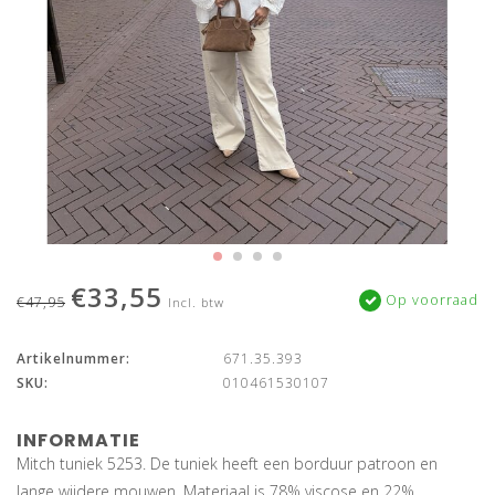
€33,55
Op voorraad
€47,95
Incl. btw
Artikelnummer:
671.35.393
SKU:
010461530107
INFORMATIE
Mitch tuniek 5253. De tuniek heeft een borduur patroon en
lange wijdere mouwen. Materiaal is 78% viscose en 22%