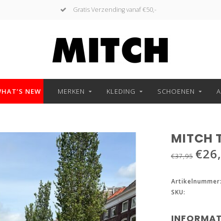
Gratis Verzending vanaf €50,-
HAT’S NEW
MERKEN
KLEDING
SCHOENEN
A
MITCH 
€26
€37,95
Artikelnummer
SKU:
INFORMAT