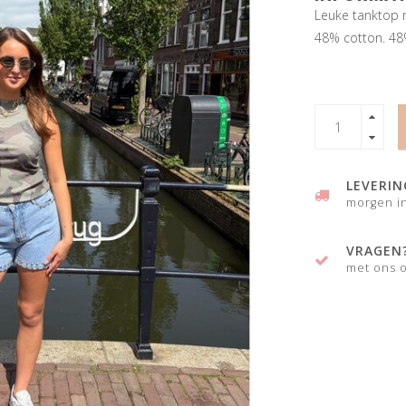
Leuke tanktop m
48% cotton. 48
LEVERIN
morgen in
VRAGEN
met ons o