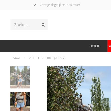
Voor je dagelijkse inspiratie!
HOME
W
Home
/
MITCH T-SHIRT (ARMY)