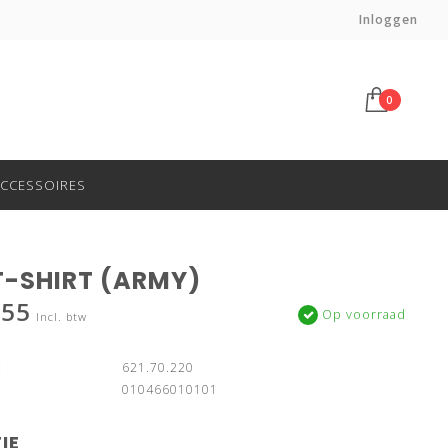
Voor 14:00 besteld, morgen in huis*
Inloggen
0
CCESSOIRES
T-SHIRT (ARMY)
,55
Op voorraad
Incl. btw
:
621.70.220
010466010101
IE