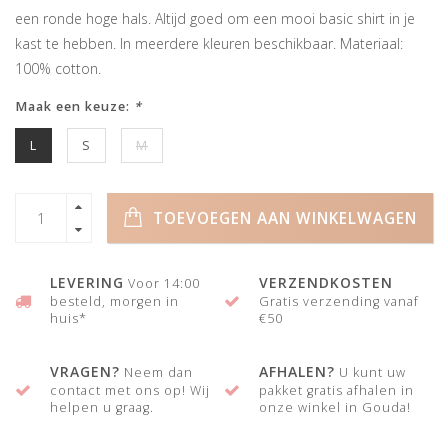
een ronde hoge hals. Altijd goed om een mooi basic shirt in je
kast te hebben. In meerdere kleuren beschikbaar. Materiaal:
100% cotton.
Maak een keuze:
*
L
S
M
TOEVOEGEN AAN WINKELWAGEN
LEVERING
VERZENDKOSTEN
Voor 14:00
besteld, morgen in
Gratis verzending vanaf
huis*
€50
VRAGEN?
AFHALEN?
Neem dan
U kunt uw
contact met ons op! Wij
pakket gratis afhalen in
helpen u graag.
onze winkel in Gouda!