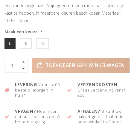
een ronde hoge hals. Altijd goed om een mooi basic shirt in je
kast te hebben. In meerdere kleuren beschikbaar. Materiaal:
100% cotton.
Maak een keuze:
*
L
S
M
TOEVOEGEN AAN WINKELWAGEN
LEVERING
VERZENDKOSTEN
Voor 14:00
besteld, morgen in
Gratis verzending vanaf
huis*
€50
VRAGEN?
AFHALEN?
Neem dan
U kunt uw
contact met ons op! Wij
pakket gratis afhalen in
helpen u graag.
onze winkel in Gouda!