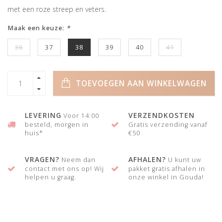
met een roze streep en veters.
Maak een keuze:
*
36
37
38
39
40
41
TOEVOEGEN AAN WINKELWAGEN
LEVERING
VERZENDKOSTEN
Voor 14:00
besteld, morgen in
Gratis verzending vanaf
huis*
€50
VRAGEN?
AFHALEN?
Neem dan
U kunt uw
contact met ons op! Wij
pakket gratis afhalen in
helpen u graag.
onze winkel in Gouda!