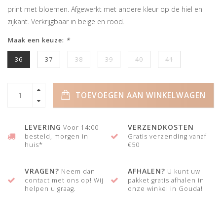
print met bloemen. Afgewerkt met andere kleur op de hiel en
zijkant. Verkrijgbaar in beige en rood.
Maak een keuze:
*
36
37
38
39
40
41
TOEVOEGEN AAN WINKELWAGEN
LEVERING
VERZENDKOSTEN
Voor 14:00
besteld, morgen in
Gratis verzending vanaf
huis*
€50
VRAGEN?
AFHALEN?
Neem dan
U kunt uw
contact met ons op! Wij
pakket gratis afhalen in
helpen u graag.
onze winkel in Gouda!