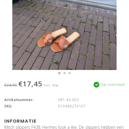
€17,45
Op voorraad
€24,95
Incl. btw
Artikelnummer:
581.43.003
SKU:
010460270107
INFORMATIE
Mitch slippers F438. Hermes look a like. De slippers hebben een