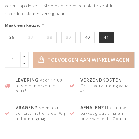
accent op de voet. Slippers hebben een platte zool. In
meerdere kleuren verkrijgbaar.
Maak een keuze:
*
36
37
38
39
40
41
TOEVOEGEN AAN WINKELWAGEN
LEVERING
VERZENDKOSTEN
Voor 14:00
besteld, morgen in
Gratis verzending vanaf
huis*
€50
VRAGEN?
AFHALEN?
Neem dan
U kunt uw
contact met ons op! Wij
pakket gratis afhalen in
helpen u graag.
onze winkel in Gouda!