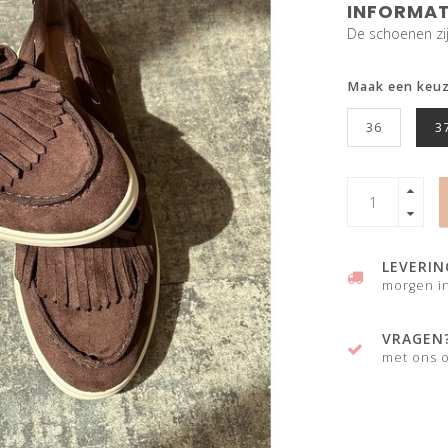
INFORMAT
De schoenen zij
Maak een keu
36
3
LEVERIN
morgen in
VRAGEN
met ons o