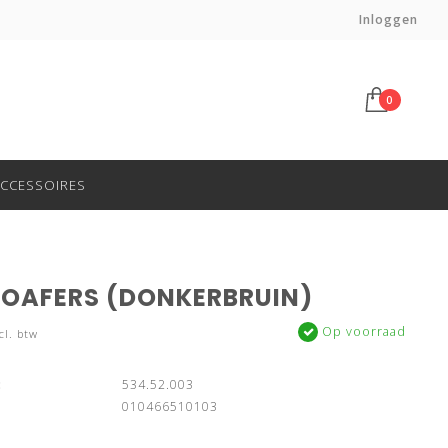
Voor 14:00 besteld, morgen in huis*
Inloggen
0
CCESSOIRES
LOAFERS (DONKERBRUIN)
Op voorraad
cl. btw
:
534.52.003
010466510103