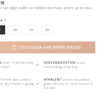
IE
n van vegan loafers en hebben een franje accent op de neus.
ze:
*
7
38
39
40
TOEVOEGEN AAN WINKELWAGEN
G
VERZENDKOSTEN
Voor 14:00 besteld,
Gratis
 huis*
verzending vanaf €50
?
AFHALEN?
Neem dan contact
U kunt uw pakket
p! Wij helpen u graag.
gratis afhalen in onze winkel in
Gouda!