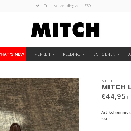
Gratis Verzending vanaf €50,-
HAT’S NEW
MERKEN
KLEDING
SCHOENEN
A
MITCH
MITCH 
€44,95
In
Artikelnummer
SKU: