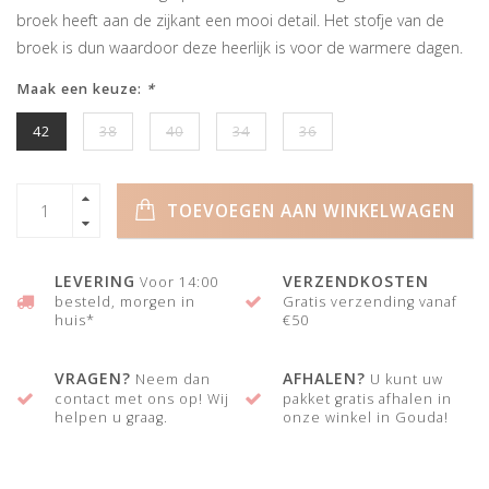
broek heeft aan de zijkant een mooi detail. Het stofje van de
broek is dun waardoor deze heerlijk is voor de warmere dagen.
Maak een keuze:
*
42
38
40
34
36
TOEVOEGEN AAN WINKELWAGEN
LEVERING
VERZENDKOSTEN
Voor 14:00
besteld, morgen in
Gratis verzending vanaf
huis*
€50
VRAGEN?
AFHALEN?
Neem dan
U kunt uw
contact met ons op! Wij
pakket gratis afhalen in
helpen u graag.
onze winkel in Gouda!