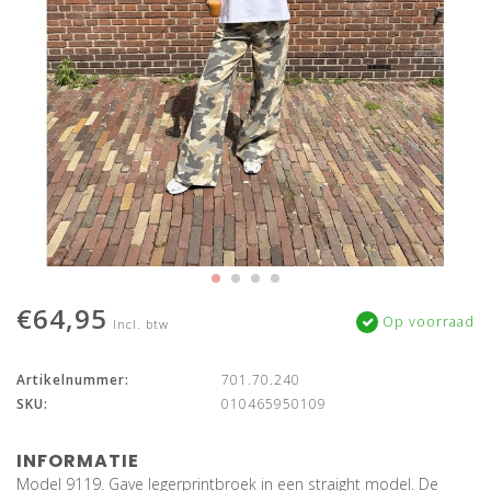
€64,95
Op voorraad
Incl. btw
Artikelnummer:
701.70.240
SKU:
010465950109
INFORMATIE
Model 9119. Gave legerprintbroek in een straight model. De