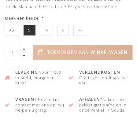
broek. Materiaal: 69% cotton. 30% lyocell en 1% elastane.
Maak een keuze:
*
XS
S
M
L
XL
TOEVOEGEN AAN WINKELWAGEN
LEVERING
VERZENDKOSTEN
Voor 14:00
besteld, morgen in
Gratis verzending vanaf
huis*
€50
VRAGEN?
AFHALEN?
Neem dan
U kunt uw
contact met ons op! Wij
pakket gratis afhalen in
helpen u graag.
onze winkel in Gouda!