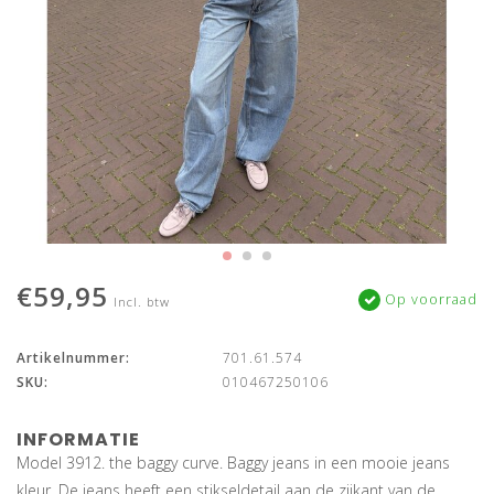
€59,95
Op voorraad
Incl. btw
Artikelnummer:
701.61.574
SKU:
010467250106
INFORMATIE
Model 3912. the baggy curve. Baggy jeans in een mooie jeans
kleur. De jeans heeft een stikseldetail aan de zijkant van de