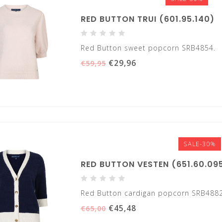
RED BUTTON TRUI (601.95.140)
Red Button sweet popcorn SRB4854.
€29,96
€59,95
SALE-30%
RED BUTTON VESTEN (651.60.09
Red Button cardigan popcorn SRB488
€45,48
€65,00