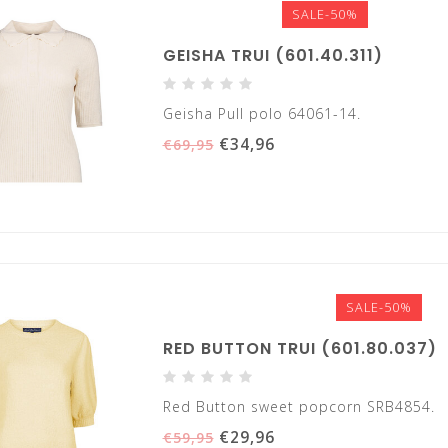
SALE-50%
GEISHA TRUI (601.40.311)
Geisha Pull polo 64061-14.
€34,96
€69,95
SALE-50%
RED BUTTON TRUI (601.80.037)
Red Button sweet popcorn SRB4854.
€29,96
€59,95