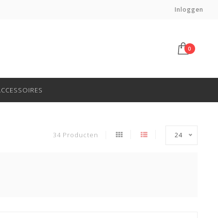
Voor 14:00 besteld, morgen in huis*
Inloggen
0
ACCESSOIRES
34 Producten
24