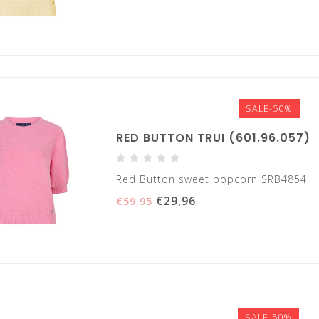
SALE-50%
RED BUTTON TRUI (601.96.057)
Red Button sweet popcorn SRB4854.
€29,96
€59,95
SALE-50%