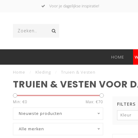
Voor je dagelijkse inspiratie!
HOME
W
Home
/
Kleding
/
Truien & Vesten
TRUIEN & VESTEN VOOR 
Min: €
0
Max: €
70
FILTERS
Nieuwste producten
Kleur
Alle merken