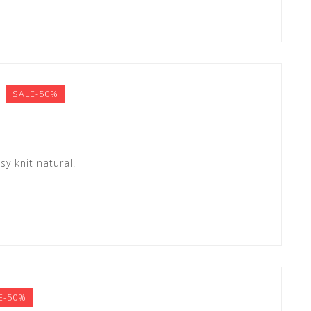
SALE-50%
y knit natural.
E-50%