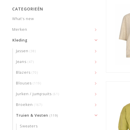
CATEGORIEËN
What’s new
Merken
Kleding
Jassen
(38)
Jeans
(47)
Blazers
(70)
Blouses
(119)
Jurken / jumpsuits
(61)
Broeken
(167)
Truien & Vesten
(119)
Sweaters