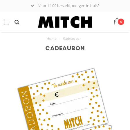
Voor 14:00 besteld, morgen in huis*
0
Home
/
Cadeaubon
CADEAUBON