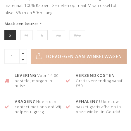
materiaal: 100% Katoen. Gemeten op maat M van oksel tot
oksel 53cm en 59cm lang.
Maak een keuze:
*
S
M
L
XL
XXL
TOEVOEGEN AAN WINKELWAGEN
LEVERING
VERZENDKOSTEN
Voor 14:00
besteld, morgen in
Gratis verzending vanaf
huis*
€50
VRAGEN?
AFHALEN?
Neem dan
U kunt uw
contact met ons op! Wij
pakket gratis afhalen in
helpen u graag.
onze winkel in Gouda!