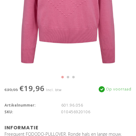
€19,96
Op voorraad
€39,95
Incl. btw
Artikelnummer:
601.96.056
SKU:
010456920106
INFORMATIE
Freequent FQDODO-PULLOVER. Ronde hals en lange mouw.