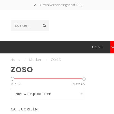
Gratis Verzending vanaf €50,-
HOME
W
Home
/
Merken
/
ZOSO
ZOSO
Min: €
0
Max: €
5
Nieuwste producten
CATEGORIEËN