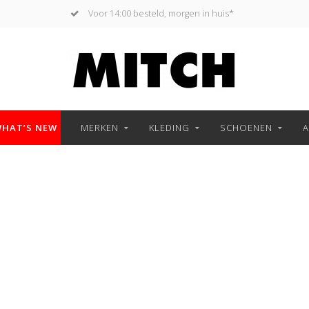
Voor 14:00 besteld, morgen in huis*
HAT’S NEW
MERKEN
KLEDING
SCHOENEN
A