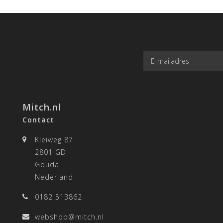
Mitch.nl
Contact
Kleiweg 87
2801 GD
Gouda
Nederland
0182 513862
webshop@mitch.nl