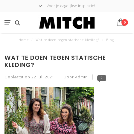
Voor je dagelijkse inspiratie!
0
Home
/
Wat te doen tegen statische kleding?
/
Blog
WAT TE DOEN TEGEN STATISCHE
KLEDING?
Geplaatst op
22 Juli 2021
Door Admin
2